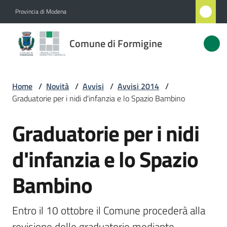
Vai al contenuto
Vai alla navigazione
Vai al footer
Provincia di Modena
Comune
Comune di Formigine
di
Formigine
Home
/
Novità
/
Avvisi
/
Avvisi 2014
/
Graduatorie per i nidi d'infanzia e lo Spazio Bambino
Amministrazione
Graduatorie per i nidi
Salta al contenuto
Novità
Menu selezionato
d'infanzia e lo Spazio
Servizi
Bambino
Vivere
Formigine
Entro il 10 ottobre il Comune procederà alla 
revisione delle graduatorie mediante 