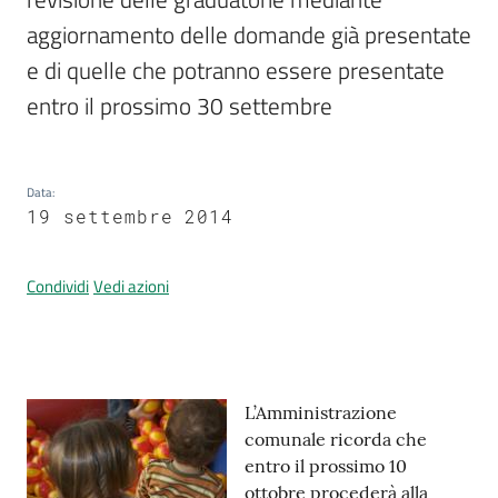
aggiornamento delle domande già presentate 
e di quelle che potranno essere presentate 
Prenotazione
entro il prossimo 30 settembre
appuntamenti
A
Data
:
l
19 settembre 2014
l
e
r
Condividi
Vedi azioni
t
a
M
e
Contenuto
L’Amministrazione
t
comunale ricorda che
e
entro il prossimo 10
o
ottobre procederà alla