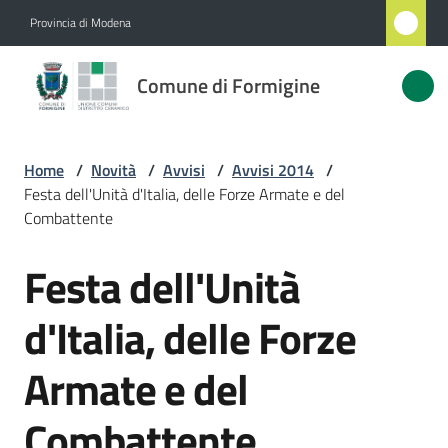
Vai al contenuto
Vai alla navigazione
Vai al footer
Provincia di Modena
Comune
Comune di Formigine
di
Formigine
Home
/
Novità
/
Avvisi
/
Avvisi 2014
/
Festa dell'Unità d'Italia, delle Forze Armate e del
Amministrazione
Combattente
Festa dell'Unità
Novità
Salta al contenuto
Menu selezionato
d'Italia, delle Forze
Servizi
Armate e del
Vivere
Formigine
Combattente