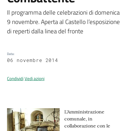
Il programma delle celebrazioni di domenica 
9 novembre. Aperta al Castello l’esposizione 
Prenotazione
di reperti dalla linea del fronte
appuntamenti
A
l
Data
:
l
06 novembre 2014
e
r
Condividi
Vedi azioni
t
a
M
e
t
Contenuto
L'Amministrazione
e
comunale, in
o
collaborazione con le