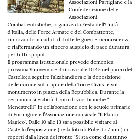
Associazioni Partigiane e la
Confederazione delle
Tutti
Associazioni
gli
Combattentistiche, organizza la Festa dell'Unità
argomenti...
d'Italia, delle Forze Armate e del Combattente,
rinnovando ai caduti di tutte le guerre riconoscenza
e riaffermando un sincero auspicio di pace duratura
Seguici
per tutti i popoli.
su
Il programma istituzionale prevede domenica
prossima 9 novembre il ritrovo alle 10.45 nel parco del
Castello; a seguire l’alzabandiera e la deposizione
delle corone sulla lapide della Torre Civica e sul
monumento in piazza della Repubblica. Durante la
cerimonia si esibirà il coro di voci bianche “I
Menestrelli”, in collaborazione con le scuole primarie
di Formigine e l’Associazione musicale “Il Flauto
Magico”. Dalle 10 alle 13 sarà possibile visitare al
Castello l’esposizione (nella foto di Roberto Zanni) di
reperti dalla linea del fronte "Si sta come d’autunno