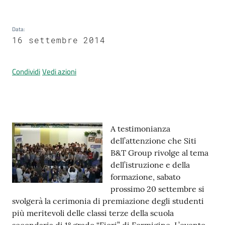
Data
:
Prenotazione
16 settembre 2014
appuntamenti
Condividi
Vedi azioni
A
l
l
e
Contenuto
r
A testimonianza
t
dell’attenzione che Siti
a
B&T Group rivolge al tema
M
dell’istruzione e della
e
formazione, sabato
t
prossimo 20 settembre si
e
svolgerà la cerimonia di premiazione degli studenti
o
più meritevoli delle classi terze della scuola