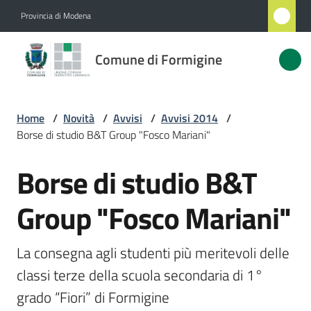
Vai al contenuto
Vai alla navigazione
Vai al footer
Provincia di Modena
Comune
Comune di Formigine
di
Formigine
Home
/
Novità
/
Avvisi
/
Avvisi 2014
/
Borse di studio B&T Group "Fosco Mariani"
Amministrazione
Borse di studio B&T
Salta al contenuto
Novità
Menu selezionato
Group "Fosco Mariani"
Servizi
La consegna agli studenti più meritevoli delle 
Vivere
classi terze della scuola secondaria di 1° 
Formigine
grado “Fiori” di Formigine