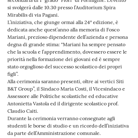
secondaria di 1° grado “Fiori” di Formigine. L’evento
si svolgerà dalle 10.30 presso l’Auditorium Spira
Tutti
Mirabilis di via Pagani.
gli
L’iniziativa, che giunge ormai alla 24° edizione, è
argomenti...
dedicata anche quest’anno alla memoria di Fosco
Mariani, prezioso dipendente dell’azienda e persona
degna di grande stima: “Mariani ha sempre pensato
Seguici
che la scuola e l’apprendimento, dovessero essere le
su
priorità nella formazione dei giovani ed è sempre
stato orgoglioso del successo scolastico dei propri
figli”.
Alla cerimonia saranno presenti, oltre ai vertici Siti
B&T Group”, il Sindaco Maria Costi, il Vicesindaco e
Assessore alle Politiche scolastiche ed educative
Antonietta Vastola ed il dirigente scolastico prof.
Claudio Caiti.
Durante la cerimonia verranno consegnate agli
studenti le borse di studio e un ricordo dell’iniziativa
da parte dell’Amministrazione comunale.