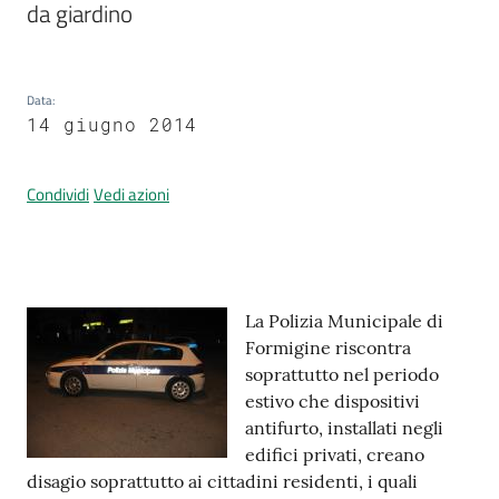
da giardino
Prenotazione
Data
:
appuntamenti
14 giugno 2014
A
Condividi
Vedi azioni
l
l
e
r
t
Contenuto
La Polizia Municipale di
a
Formigine riscontra
M
soprattutto nel periodo
e
estivo che dispositivi
t
antifurto, installati negli
e
edifici privati, creano
o
disagio soprattutto ai cittadini residenti, i quali