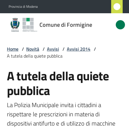
Vai al contenuto
Vai alla navigazione
Vai al footer
Provincia di Modena
Comune
Comune di Formigine
di
Formigine
Home
/
Novità
/
Avvisi
/
Avvisi 2014
/
A tutela della quiete pubblica
Amministrazione
A tutela della quiete
Salta al contenuto
Novità
Menu selezionato
pubblica
Servizi
La Polizia Municipale invita i cittadini a 
Vivere
rispettare le prescrizioni in materia di 
Formigine
dispositivi antifurto e di utilizzo di macchine 