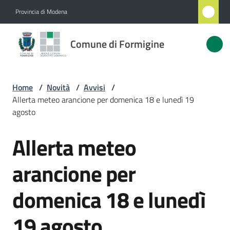
Vai al contenuto
Vai alla navigazione
Vai al footer
Provincia di Modena
Comune
Comune di Formigine
di
Formigine
Home
/
Novità
/
Avvisi
/
Allerta meteo arancione per domenica 18 e lunedì 19
Amministrazione
agosto
Allerta meteo
Novità
Salta al contenuto
Menu selezionato
arancione per
Servizi
domenica 18 e lunedì
Vivere
Formigine
19 agosto