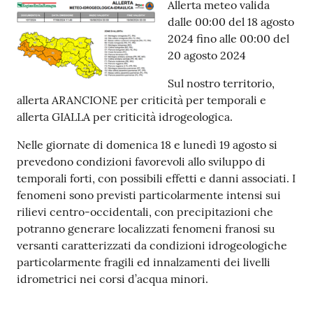
Contenuto
Allerta meteo valida
Tutti
dalle 00:00 del 18 agosto
gli
2024 fino alle 00:00 del
argomenti...
20 agosto 2024
Sul nostro territorio,
allerta ARANCIONE per criticità per temporali e
Seguici
allerta GIALLA per criticità idrogeologica.
su
Nelle giornate di domenica 18 e lunedì 19 agosto si
prevedono condizioni favorevoli allo sviluppo di
temporali forti, con possibili effetti e danni associati. I
fenomeni sono previsti particolarmente intensi sui
rilievi centro-occidentali, con precipitazioni che
potranno generare localizzati fenomeni franosi su
versanti caratterizzati da condizioni idrogeologiche
particolarmente fragili ed innalzamenti dei livelli
idrometrici nei corsi d’acqua minori.