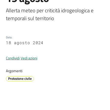
Allerta meteo per criticità idrogeologica e 
temporali sul territorio
Prenotazione
appuntamenti
Data
:
A
18 agosto 2024
l
l
e
Condividi
Vedi azioni
r
t
Argomenti
a
Protezione civile
M
e
t
e
o