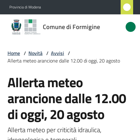
Vai al contenuto
Vai alla navigazione
Vai al footer
Provincia di Modena
Comune
Comune di Formigine
di
Formigine
Home
/
Novità
/
Avvisi
/
Allerta meteo arancione dalle 12.00 di oggi, 20 agosto
Amministrazione
Allerta meteo
Salta al contenuto
Novità
Menu selezionato
arancione dalle 12.00
Servizi
di oggi, 20 agosto
Vivere
Formigine
Allerta meteo per criticità idraulica, 
idrogeologica e temporali