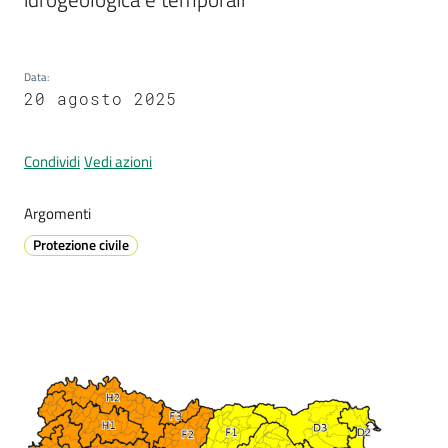
Data
:
Prenotazione
20 agosto 2025
appuntamenti
A
Condividi
Vedi azioni
l
l
Argomenti
e
Protezione civile
r
t
a
M
e
t
Contenuto
e
o