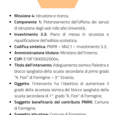
Tutti
gli
Missione 4:
Istruzione e ricerca;
argomenti...
Componente 1:
Potenziamento dell’offerta dei servizi
di istruzione dagli asili nido alle Università;
Investimento 3.3:
Piano di messa in sicurezza e
riqualificazione dell’edilizia scolastica;
Seguici
Codifica sintetica:
PNRR – M4C1 – Investimento 3.3;
su
Amministrazione titolare:
Ministero dell’Interno;
CUP:
E19F19000020004;
Titolo dell'intervento:
Adeguamento sismico Palestra e
blocco spogliatoi della scuola secondaria di primo grado
“A. Fiori” di Formigine – 3° Stralcio;
Oggetto:
l’intervento ha l’obiettivo di aumentare il
grado della sicurezza sismica del blocco spogliatoi della
scuola secondaria di 1° grado “A. Fiori” di Formigine;
Soggetto beneficiario del contributo PNRR:
Comune
di Formigine;
Soggetto attuatore:
Comune di Formigine;