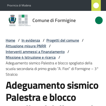
Vai al contenuto
Vai alla navigazione
Vai al footer
Provincia di Modena
Comune
Comune di Formigine
di
Formigine
Home
/
In evidenza
/
Progetti del comune
/
Attuazione misure PNRR
/
Amministrazione
Interventi ammessi a finanziamento
/
Missione 4 Istruzione e ricerca
/
Adeguamento sismico Palestra e blocco spogliatoi della
Novità
scuola secondaria di primo grado “A. Fiori” di Formigine – 3°
Stralcio
Servizi
Adeguamento sismico
Vivere
Palestra e blocco
Formigine