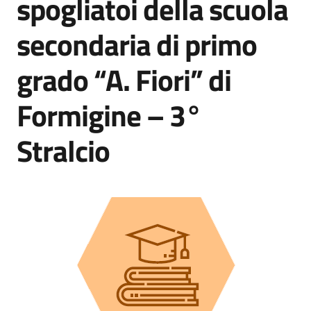
spogliatoi della scuola
secondaria di primo
Prenotazione
grado “A. Fiori” di
appuntamenti
Formigine – 3°
A
l
Stralcio
l
e
r
t
a
M
e
t
e
o