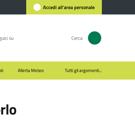
Accedi all'area personale
uici su
Cerca
ti
Allerta Meteo
Tutti gli argomenti...
rlo