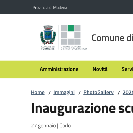
Vai al contenuto
Vai alla navigazione
Vai al footer
Provincia di Modena
Comune di
Amministrazione
Novità
Servi
Home
Immagini
PhotoGallery
202
/
/
/
Inaugurazione sc
27 gennaio | Corlo