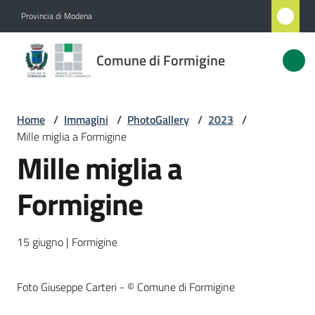
Vai al contenuto
Vai alla navigazione
Vai al footer
Provincia di Modena
Comune
Comune di Formigine
di
Formigine
Home
/
Immagini
/
PhotoGallery
/
2023
/
Mille miglia a Formigine
Amministrazione
Mille miglia a
Novità
Formigine
Servizi
15 giugno | Formigine
Vivere
Formigine
Foto Giuseppe Carteri - © Comune di Formigine