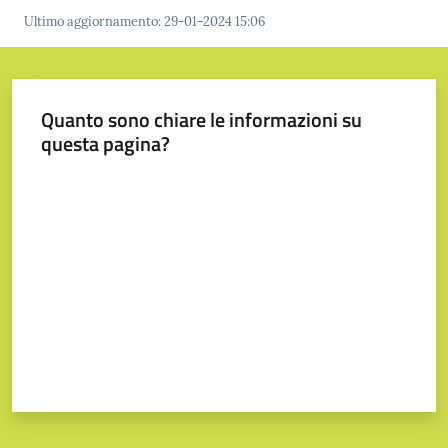
Ultimo aggiornamento
:
29-01-2024 15:06
Prenotazione
appuntamenti
Quanto sono chiare le informazioni su
questa pagina?
A
Valuta da 1 a 5 stelle
l
l
e
r
t
a
M
e
t
e
o