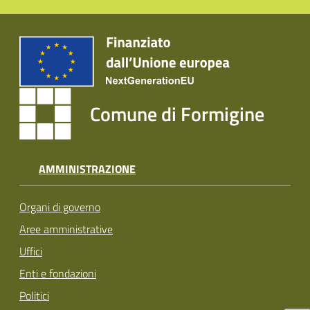
Tutti
gli
argomenti...
Comune di Formigine
Seguici
su
AMMINISTRAZIONE
Organi di governo
Aree amministrative
Uffici
Enti e fondazioni
Politici