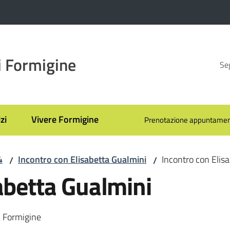
 Formigine
Seg
zi
Vivere Formigine
Prenotazione appuntamen
4
Incontro con Elisabetta Gualmini
Incontro con Elis
/
/
abetta Gualmini
| Formigine