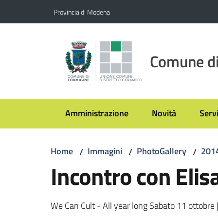
Vai al contenuto
Vai alla navigazione
Vai al footer
Provincia di Modena
Comune di
Amministrazione
Novità
Servi
Home
Immagini
PhotoGallery
201
/
/
/
Incontro con Elis
We Can Cult - All year long Sabato 11 ottobre 