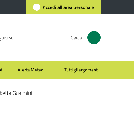
Accedi all'area personale
uici su
Cerca
ti
Allerta Meteo
Tutti gli argomenti...
abetta Gualmini