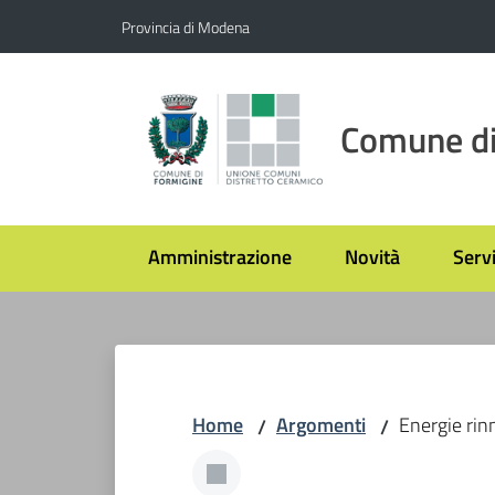
Vai al contenuto
Vai alla navigazione
Vai al footer
Provincia di Modena
Comune di
Amministrazione
Novità
Servi
Home
Argomenti
Energie rin
/
/