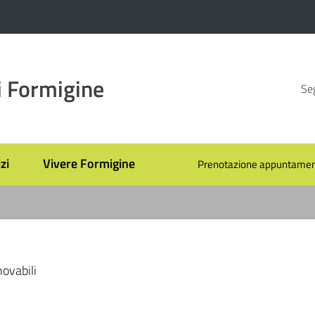
 Formigine
Seg
zi
Vivere Formigine
Prenotazione appuntamen
novabili