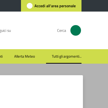
Accedi all'area personale
uici su
Cerca
ti
Allerta Meteo
Tutti gli argomenti...
Menu selezionato