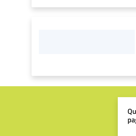
Qu
pa
Valut