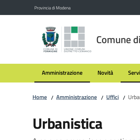
Vai al contenuto
Vai alla navigazione
Vai al footer
Provincia di Modena
Comune di
Amministrazione
Novità
Servi
Menu selezionato
Menu
Home
Amministrazione
Uffici
Urba
/
/
/
Salta al contenuto
Urbanistica