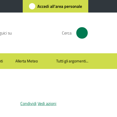
Accedi all'area personale
uici su
Cerca
ti
Allerta Meteo
Tutti gli argomenti...
Condividi
Vedi azioni