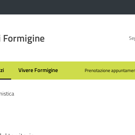
 Formigine
Seg
zi
Vivere Formigine
Prenotazione appuntamen
 selezionato
nistica