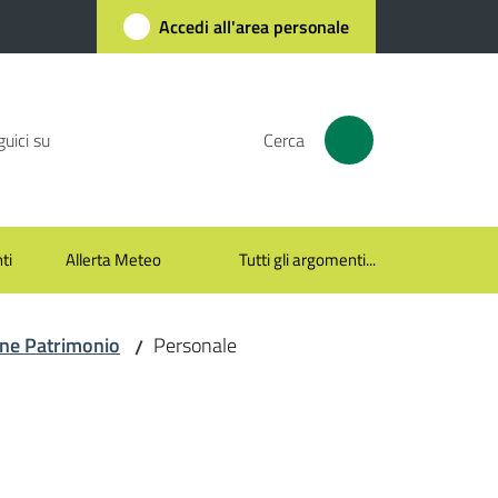
Accedi all'area personale
uici su
Cerca
ti
Allerta Meteo
Tutti gli argomenti...
ine Patrimonio
Personale
/