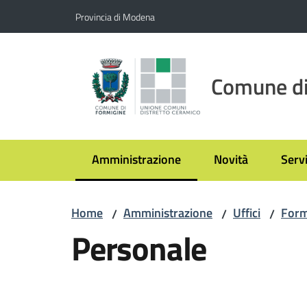
Vai al contenuto
Vai alla navigazione
Vai al footer
Provincia di Modena
Comune di
Amministrazione
Novità
Servi
Menu selezionato
Home
Amministrazione
Uffici
Form
/
/
/
Personale