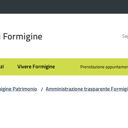
 Formigine
Seg
zi
Vivere Formigine
Prenotazione appuntamen
igine Patrimonio
Amministrazione trasparente Formig
/