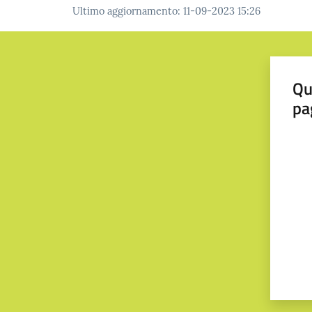
Ultimo aggiornamento
:
11-09-2023 15:26
Qu
pa
Valut