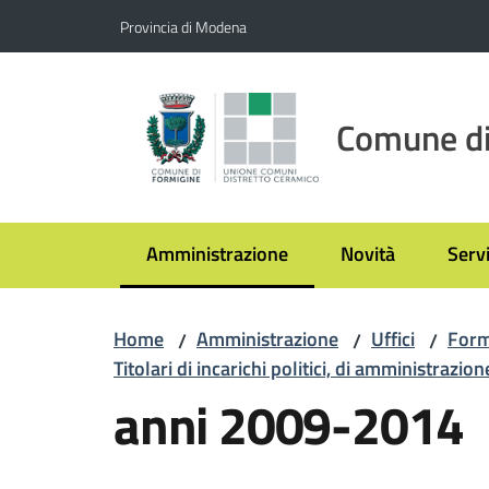
Vai al contenuto
Vai alla navigazione
Vai al footer
Provincia di Modena
Comune di
Amministrazione
Novità
Servi
Menu selezionato
Home
Amministrazione
Uffici
Form
/
/
/
Titolari di incarichi politici, di amministrazio
anni 2009-2014