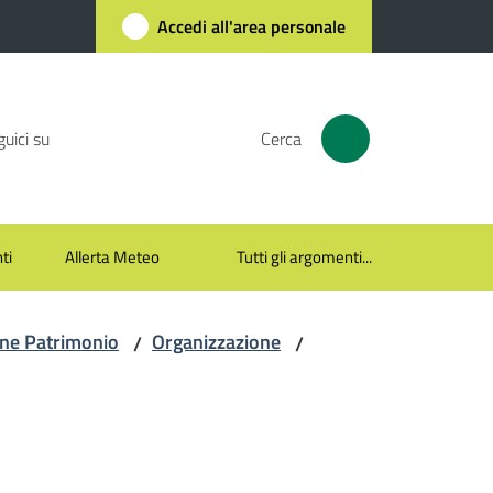
Accedi all'area personale
uici su
Cerca
ti
Allerta Meteo
Tutti gli argomenti...
ine Patrimonio
Organizzazione
/
/