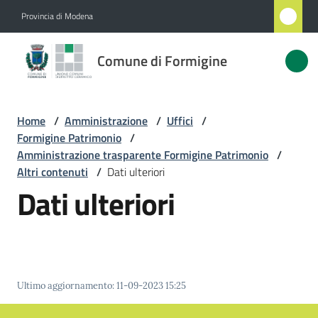
Vai al contenuto
Vai alla navigazione
Vai al footer
Provincia di Modena
Comune
Comune di Formigine
di
Formigine
Home
/
Amministrazione
/
Uffici
/
Formigine Patrimonio
/
Amministrazione
Amministrazione trasparente Formigine Patrimonio
/
Menu selezionato
Altri contenuti
/
Dati ulteriori
Dati ulteriori
Novità
Servizi
Vivere
Formigine
Ultimo aggiornamento
:
11-09-2023 15:25