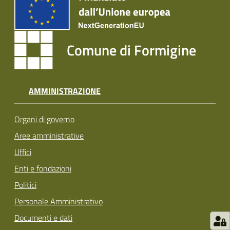
Tutti
gli
argomenti...
Comune di Formigine
Seguici
AMMINISTRAZIONE
su
Organi di governo
Aree amministrative
Uffici
Enti e fondazioni
Politici
Personale Amministrativo
Documenti e dati