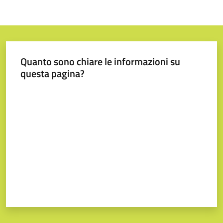
Tutti
gli
argomenti...
Quanto sono chiare le informazioni su
questa pagina?
Seguici
Valuta da 1 a 5 stelle
su