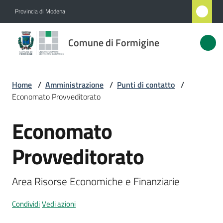
Vai al contenuto
Vai alla navigazione
Vai al footer
Provincia di Modena
Comune
Comune di Formigine
di
Formigine
Home
/
Amministrazione
/
Punti di contatto
/
Economato Provveditorato
Amministrazione
Menu selezionato
Economato
Salta al contenuto
Novità
Provveditorato
Servizi
Area Risorse Economiche e Finanziarie
Vivere
Formigine
Condividi
Vedi azioni