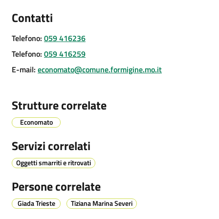
Contatti
Telefono
:
059 416236
Prenotazione
appuntamenti
Telefono
:
059 416259
E-mail
:
economato@comune.formigine.mo.it
A
l
l
Strutture correlate
e
Economato
r
t
Servizi correlati
a
M
Oggetti smarriti e ritrovati
e
t
Persone correlate
e
Giada Trieste
Tiziana Marina Severi
o