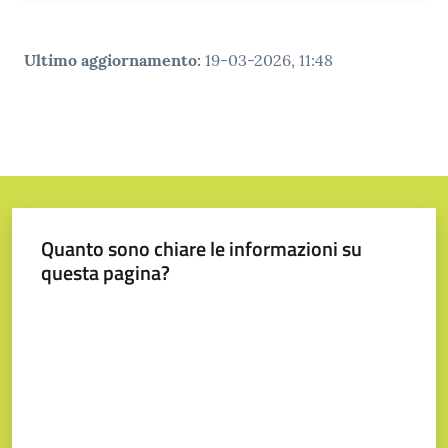
Tutti
gli
Ultimo aggiornamento
:
19-03-2026, 11:48
argomenti...
Seguici
su
Quanto sono chiare le informazioni su
questa pagina?
Valuta da 1 a 5 stelle