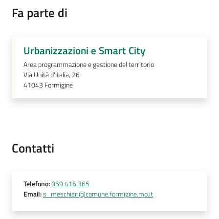
Fa parte di
Prenotazione
Urbanizzazioni e Smart City
appuntamenti
Area programmazione e gestione del territorio
Via Unità d'Italia, 26
A
41043
Formigine
l
l
e
r
t
Contatti
a
M
e
t
Telefono
:
059 416 365
Email
:
s_meschiari@comune.formigine.mo.it
e
o