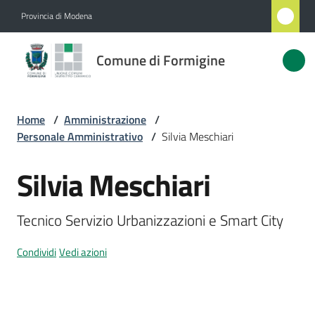
Vai al contenuto
Vai alla navigazione
Vai al footer
Provincia di Modena
Comune
Comune di Formigine
di
Formigine
Home
/
Amministrazione
/
Personale Amministrativo
/
Silvia Meschiari
Amministrazione
Menu selezionato
Silvia Meschiari
Salta al contenuto
Novità
Tecnico Servizio Urbanizzazioni e Smart City
Servizi
Condividi
Vedi azioni
Vivere
Formigine