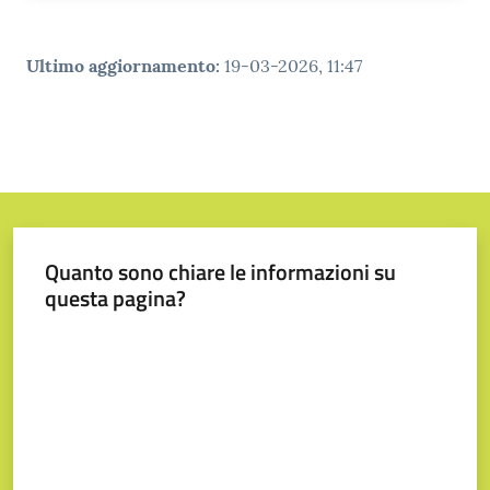
Tutti
gli
Ultimo aggiornamento
:
19-03-2026, 11:47
argomenti...
Seguici
su
Quanto sono chiare le informazioni su
questa pagina?
Valuta da 1 a 5 stelle