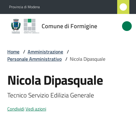
Vai al contenuto
Vai alla navigazione
Vai al footer
Provincia di Modena
Comune
Comune di Formigine
di
Formigine
Home
/
Amministrazione
/
Personale Amministrativo
/
Nicola Dipasquale
Amministrazione
Menu selezionato
Nicola Dipasquale
Salta al contenuto
Novità
Tecnico Servizio Edilizia Generale
Servizi
Condividi
Vedi azioni
Vivere
Formigine