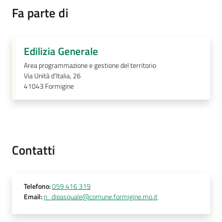
Fa parte di
Prenotazione
Edilizia Generale
appuntamenti
Area programmazione e gestione del territorio
Via Unità d'Italia, 26
A
41043
Formigine
l
l
e
r
t
Contatti
a
M
e
t
Telefono
:
059 416 319
Email
:
n_dipasquale@comune.formigine.mo.it
e
o