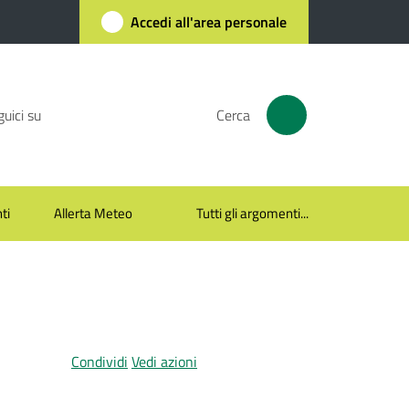
Accedi all'area personale
uici su
Cerca
ti
Allerta Meteo
Tutti gli argomenti...
Condividi
Vedi azioni