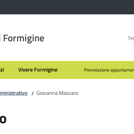
 Formigine
Seg
zi
Vivere Formigine
Prenotazione appuntamen
ministrativo
Giovanna Mascaro
/
o