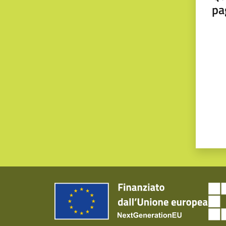
pa
Valut