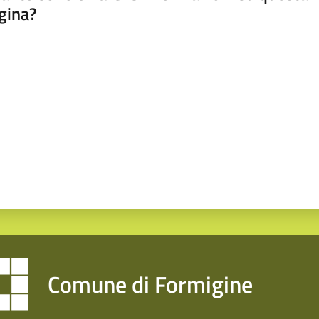
gina?
a da 1 a 5 stelle
Comune di Formigine