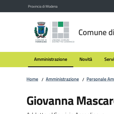
Vai al contenuto
Vai alla navigazione
Vai al footer
Provincia di Modena
Comune di
Amministrazione
Novità
Servi
Menu selezionato
Home
Amministrazione
Personale Am
/
/
Salta al contenuto
Giovanna Mascar