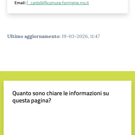
Email
:
f_cantelli@comune.formigine.mo.it
Tutti
gli
argomenti...
Ultimo aggiornamento
:
19-03-2026, 11:47
Seguici
su
Quanto sono chiare le informazioni su
questa pagina?
Valuta da 1 a 5 stelle