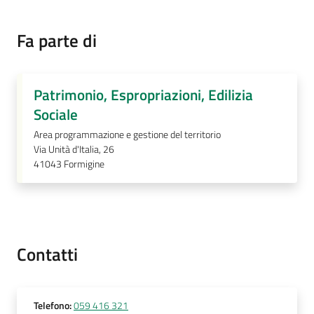
Fa parte di
Prenotazione
appuntamenti
Patrimonio, Espropriazioni, Edilizia
A
Sociale
l
Area programmazione e gestione del territorio
l
Via Unità d'Italia, 26
e
41043
Formigine
r
t
a
M
e
Contatti
t
e
o
Telefono
:
059 416 321