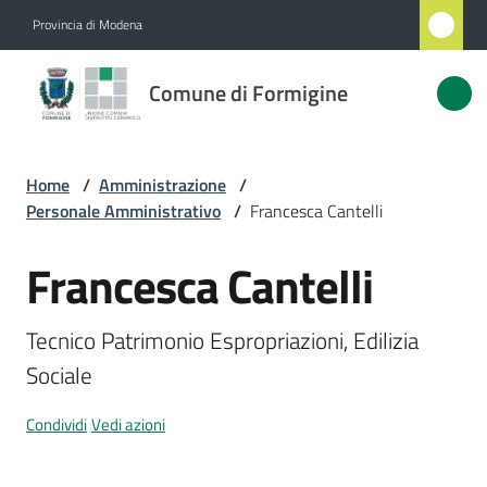
Vai al contenuto
Vai alla navigazione
Vai al footer
Provincia di Modena
Comune
Comune di Formigine
di
Formigine
Home
/
Amministrazione
/
Personale Amministrativo
/
Francesca Cantelli
Amministrazione
Menu selezionato
Francesca Cantelli
Salta al contenuto
Novità
Tecnico Patrimonio Espropriazioni, Edilizia 
Servizi
Sociale
Vivere
Condividi
Vedi azioni
Formigine