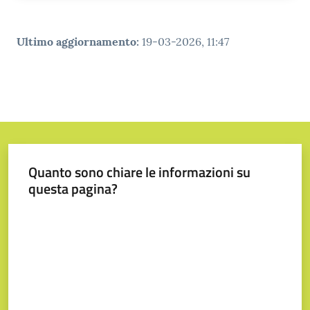
Tutti
gli
Ultimo aggiornamento
:
19-03-2026, 11:47
argomenti...
Seguici
su
Quanto sono chiare le informazioni su
questa pagina?
Valuta da 1 a 5 stelle