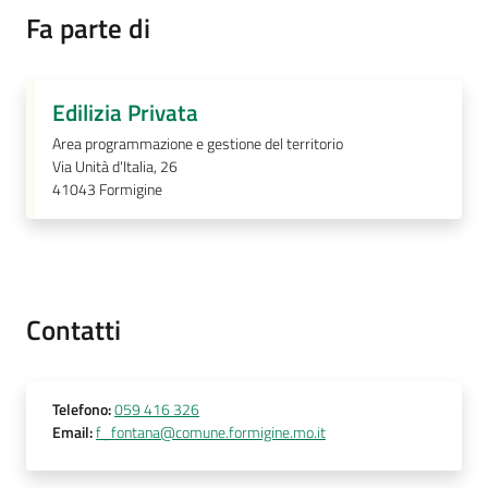
Fa parte di
Prenotazione
Edilizia Privata
appuntamenti
Area programmazione e gestione del territorio
Via Unità d'Italia, 26
A
41043
Formigine
l
l
e
r
t
Contatti
a
M
e
t
Telefono
:
059 416 326
Email
:
f_fontana@comune.formigine.mo.it
e
o