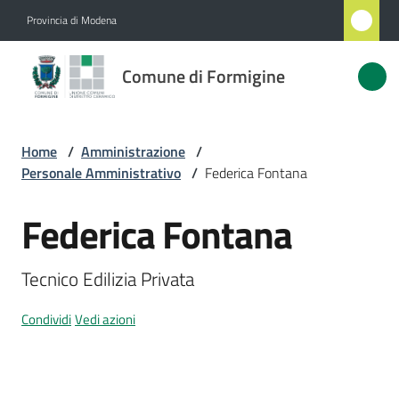
Vai al contenuto
Vai alla navigazione
Vai al footer
Provincia di Modena
Comune
Comune di Formigine
di
Formigine
Home
/
Amministrazione
/
Personale Amministrativo
/
Federica Fontana
Amministrazione
Menu selezionato
Federica Fontana
Salta al contenuto
Novità
Tecnico Edilizia Privata
Servizi
Condividi
Vedi azioni
Vivere
Formigine