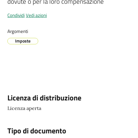
dovute o per la loro compensazione
Condividi
Vedi azioni
Prenotazione
Argomenti
appuntamenti
Imposte
A
l
l
e
r
t
a
Descrizione
Licenza di distribuzione
M
e
Licenza aperta
t
e
Tipo di documento
o