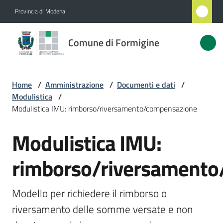
Vai al contenuto
Vai alla navigazione
Vai al footer
Provincia di Modena
Comune
Comune di Formigine
di
Formigine
Home
/
Amministrazione
/
Documenti e dati
/
Modulistica
/
Amministrazione
Modulistica IMU: rimborso/riversamento/compensazione
Menu selezionato
Modulistica IMU:
Novità
Salta al contenuto
rimborso/riversament
Servizi
Vivere
Modello per richiedere il rimborso o 
Formigine
riversamento delle somme versate e non 