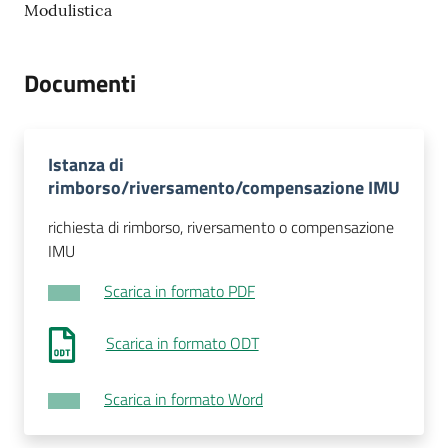
Modulistica
Tutti
gli
Documenti
argomenti...
Istanza di
Seguici
rimborso/riversamento/compensazione IMU
su
richiesta di rimborso, riversamento o compensazione
IMU
Scarica in formato PDF
Scarica in formato ODT
Scarica in formato Word