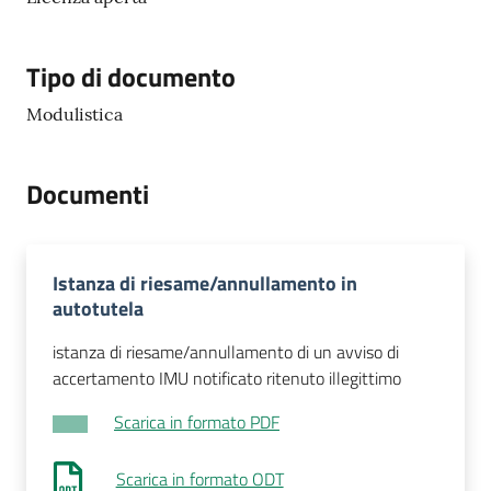
Tutti
gli
Tipo di documento
argomenti...
Modulistica
Seguici
Documenti
su
Istanza di riesame/annullamento in
autotutela
istanza di riesame/annullamento di un avviso di
accertamento IMU notificato ritenuto illegittimo
Scarica in formato PDF
Scarica in formato ODT