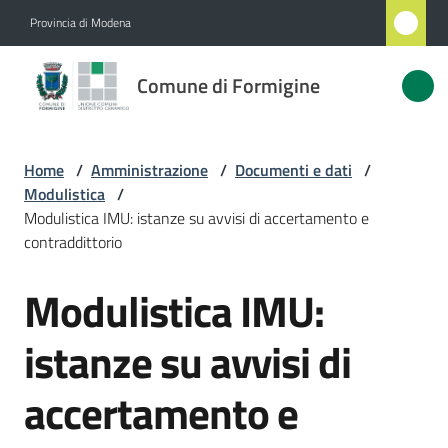
Vai al contenuto
Vai alla navigazione
Vai al footer
Provincia di Modena
Comune
Comune di Formigine
di
Formigine
Home
/
Amministrazione
/
Documenti e dati
/
Modulistica
/
Amministrazione
Modulistica IMU: istanze su avvisi di accertamento e
Menu selezionato
contraddittorio
Novità
Modulistica IMU:
Salta al contenuto
Servizi
istanze su avvisi di
Vivere
accertamento e
Formigine