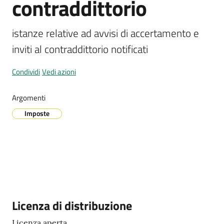
contraddittorio
istanze relative ad avvisi di accertamento e 
Prenotazione
inviti al contraddittorio notificati
appuntamenti
Condividi
Vedi azioni
A
l
Argomenti
l
Imposte
e
r
t
a
M
e
t
e
Descrizione
Licenza di distribuzione
o
Licenza aperta