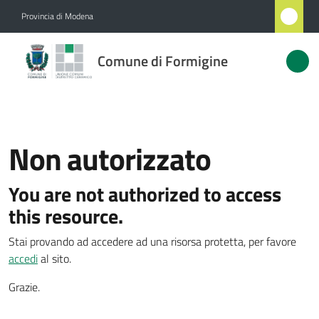
Vai al contenuto
Vai alla navigazione
Vai al footer
Provincia di Modena
Comune
Comune di Formigine
di
Formigine
Non autorizzato
Amministrazione
You are not authorized to access
Novità
this resource.
Servizi
Stai provando ad accedere ad una risorsa protetta, per favore
accedi
al sito.
Vivere
Formigine
Grazie.
Menu selezionato