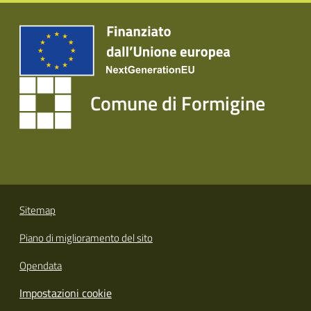
Tutti
gli
argomenti...
Comune di Formigine
Seguici
su
Sitemap
Piano di miglioramento del sito
Opendata
Impostazioni cookie