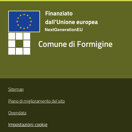
Tutti
gli
argomenti...
Comune di Formigine
Seguici
su
Sitemap
Piano di miglioramento del sito
Opendata
Impostazioni cookie