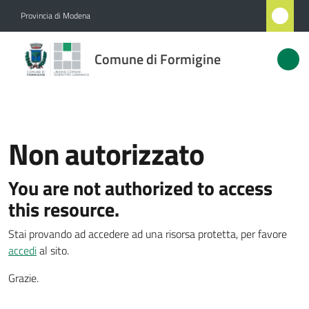
Vai al contenuto
Vai alla navigazione
Vai al footer
Provincia di Modena
Comune
Comune di Formigine
di
Formigine
Non autorizzato
Amministrazione
You are not authorized to access
Novità
this resource.
Servizi
Stai provando ad accedere ad una risorsa protetta, per favore
accedi
al sito.
Vivere
Formigine
Grazie.
Menu selezionato