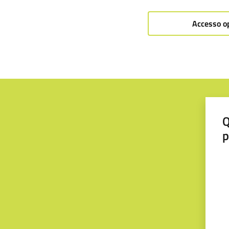
Accesso o
Q
p
Va