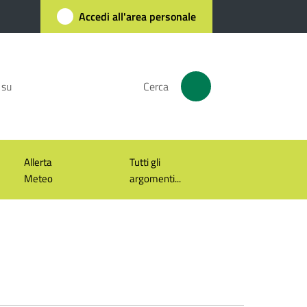
Accedi all'area personale
 su
Cerca
Allerta
Tutti gli
Meteo
argomenti...