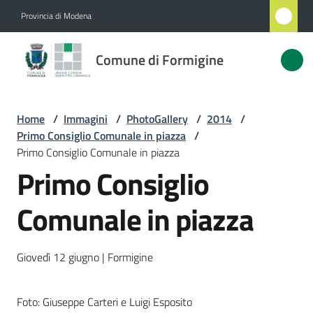
Vai al contenuto
Vai alla navigazione
Vai al footer
Provincia di Modena
Comune
Comune di Formigine
di
Formigine
Home
/
Immagini
/
PhotoGallery
/
2014
/
Primo Consiglio Comunale in piazza
/
Amministrazione
Primo Consiglio Comunale in piazza
Primo Consiglio
Novità
Comunale in piazza
Servizi
Giovedì 12 giugno | Formigine
Vivere
Formigine
Foto: Giuseppe Carteri e Luigi Esposito